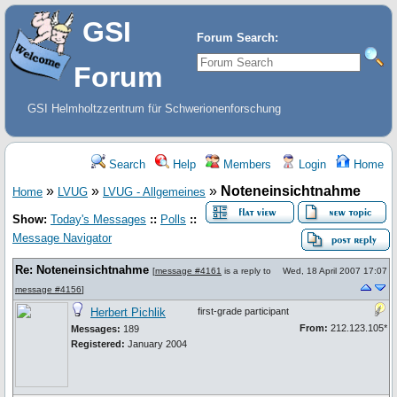
GSI
Forum Search:
Forum
GSI Helmholtzzentrum für Schwerionenforschung
Search
Help
Members
Login
Home
»
»
»
Noteneinsichtnahme
Home
LVUG
LVUG - Allgemeines
Show:
Today's Messages
::
Polls
::
Message Navigator
Re: Noteneinsichtnahme
[
message #4161
is a reply to
Wed, 18 April 2007 17:07
message #4156
]
Herbert Pichlik
first-grade participant
From:
212.123.105*
Messages:
189
Registered:
January 2004