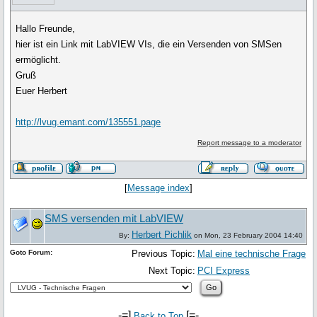
Hallo Freunde,
hier ist ein Link mit LabVIEW VIs, die ein Versenden von SMSen
ermöglicht.
Gruß
Euer Herbert
http://lvug.emant.com/135551.page
Report message to a moderator
[
Message index
]
SMS versenden mit LabVIEW
Herbert Pichlik
By:
on Mon, 23 February 2004 14:40
Goto Forum:
Previous Topic:
Mal eine technische Frage
Next Topic:
PCI Express
-=]
[=-
Back to Top