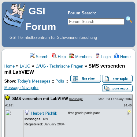
GSI
Forum Search:
Forum
GSI Helmholtzzentrum für Schwerionenforschung
Search
Help
Members
Login
Home
»
»
»
SMS versenden
Home
LVUG
LVUG - Technische Fragen
mit LabVIEW
Show:
Today's Messages
::
Polls
::
Message Navigator
SMS versenden mit LabVIEW
[
message
Mon, 23 February 2004
#192
]
14:40
Herbert Pichlik
first-grade participant
Messages:
189
Registered:
January 2004